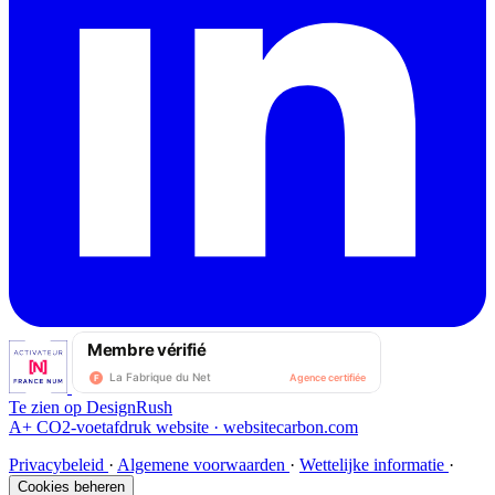
Te zien op DesignRush
A+
CO2-voetafdruk website
·
websitecarbon.com
Privacybeleid
·
Algemene voorwaarden
·
Wettelijke informatie
·
Cookies beheren