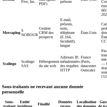
Five, Inc.
prénom
Com
PDF)
eur
déc
202
E-mail,
prénom,
Cad
Gestion
nom,
pro
S
Mercaplug
CRM des
téléphone
États-Unis
don
NOBOUR
prospects
(E.164,
Éta
facultatif),
CC
langue
Pas
tran
Adresses IP,
France
inte
Scalingo
Hébergement
métadonnées
(Paris,
Scalingo
— l
SAS
du site web
des requêtes
datacenter
don
HTTP
Outscale)
res
l’U
Sous-traitants ne recevant aucune donnée
personnelle
Sous-
Entité
Données
Localisation
Gara
Finalité
traitant
juridique
reçues
des données
de tr