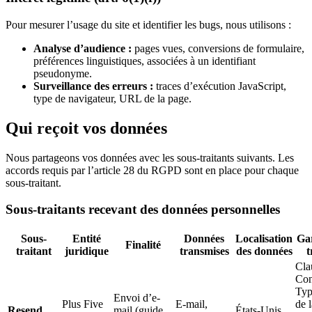
Pour mesurer l’usage du site et identifier les bugs, nous utilisons :
Analyse d’audience :
pages vues, conversions de formulaire,
préférences linguistiques, associées à un identifiant
pseudonyme.
Surveillance des erreurs :
traces d’exécution JavaScript,
type de navigateur, URL de la page.
Qui reçoit vos données
Nous partageons vos données avec les sous-traitants suivants. Les
accords requis par l’article 28 du RGPD sont en place pour chaque
sous-traitant.
Sous-traitants recevant des données personnelles
Sous-
Entité
Données
Localisation
Gar
Finalité
traitant
juridique
transmises
des données
t
Cla
Con
Typ
Envoi d’e-
Plus Five
E-mail,
de l
Resend
mail (guide
États-Unis