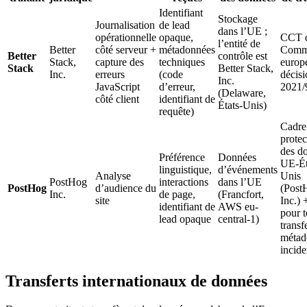
Identifiant
Stockage
Journalisation
de lead
dans l’UE ;
opérationnelle
opaque,
CCT d
l’entité de
Better
côté serveur +
métadonnées
Comm
Better
contrôle est
Stack,
capture des
techniques
europ
Stack
Better Stack,
Inc.
erreurs
(code
décisi
Inc.
JavaScript
d’erreur,
2021/
(Delaware,
côté client
identifiant de
États-Unis)
requête)
Cadre
protec
des d
Préférence
Données
UE-Ét
linguistique,
d’événements
Analyse
Unis
PostHog
interactions
dans l’UE
PostHog
d’audience du
(Post
Inc.
de page,
(Francfort,
site
Inc.)
identifiant de
AWS eu-
pour t
lead opaque
central-1)
transf
métad
incide
Transferts internationaux de données