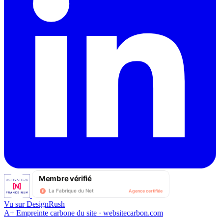
Vu sur DesignRush
A+
Empreinte carbone du site
·
websitecarbon.com